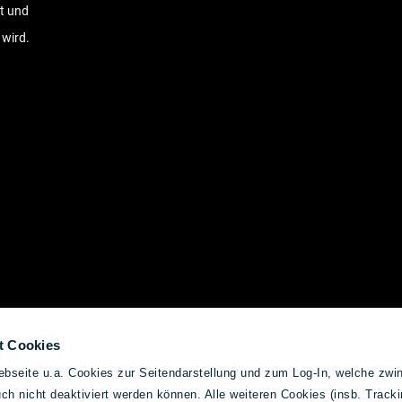
t und
 wird.
t Cookies
bseite u.a. Cookies zur Seitendarstellung und zum Log-In, welche zwin
h nicht deaktiviert werden können. Alle weiteren Cookies (insb. Tracki